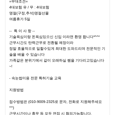
​=우대조건=
​4대보험 유 / 무 : 4대보험
명절(구정,추석)명절선물
여름휴가 5일
-- 특 이 사 항 --
기술욕심이랑 돈욕심있으신 신입 이라면 환영 합니다*^^*
​근무시간도 탄력근무로 전환될 예정이라
정말 효율적으로 일할수있게 최대한 도와드리며 전문적인 기
술을 배울 수 있습니다
가족같은 분위기에서 같이 오래하실 쌤을 기다리고있습니다
~!
- 속눈썹미용 전문 특허기술 교육
지원방법
접수방법은 (010-9009-2325로 문자, 전화로 지원해주세요
^^)
근무시간이나 휴무 등 모두 면접 시 협의가능합니다.