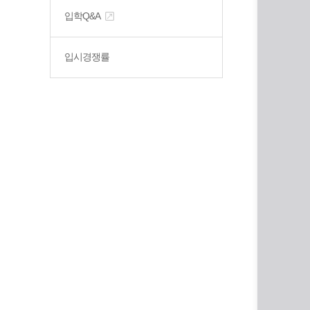
입학Q&A
입시경쟁률